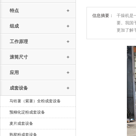
特点
信息摘要：
干燥机是
要。我国
组成
更加了解
工作原理
滚筒尺寸
应用
成套设备
马铃薯（紫薯）全粉成套设备
预糊化淀粉成套设备
麦片成套设备
熟胶粉成套设备