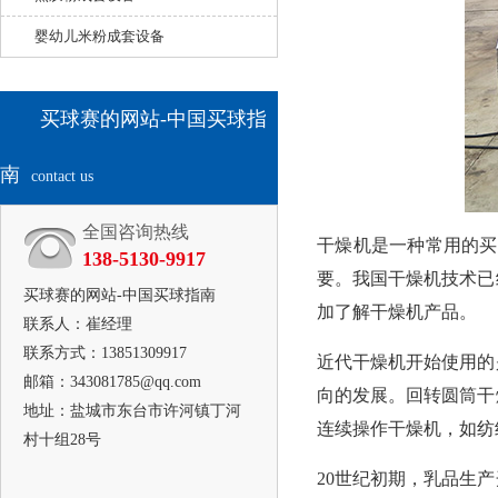
婴幼儿米粉成套设备
买球赛的网站-中国买球指
南
contact us
全国咨询热线
干燥机是一种常用的买
138-5130-9917
要。我国干燥机技术已
买球赛的网站-中国买球指南
加了解干燥机产品。
联系人：崔经理
联系方式：13851309917
近代干燥机开始使用的
邮箱：343081785@qq.com
向的发展。回转圆筒干
地址：盐城市东台市许河镇丁河
连续操作干燥机，如纺
村十组28号
20世纪初期，乳品生