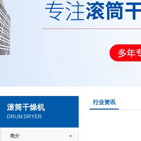
行业资讯
滚筒干燥机
DRUM DRYER
简介