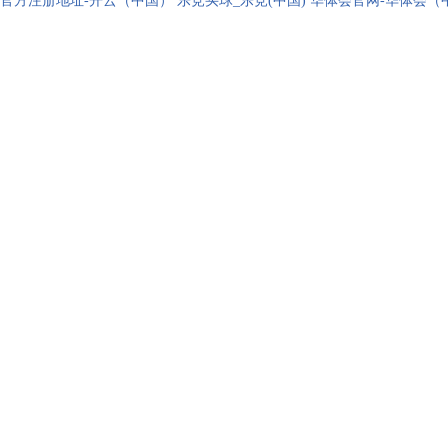
官方注册地址-开云（中国）
乐竞买球_乐竞(中国)
华体会官网-华体会（