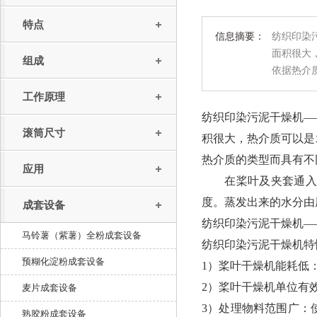
特点
信息摘要：
纺织印染
面积很大
组成
依据热介
工作原理
纺织印染污泥干燥机—
滚筒尺寸
积很大，热介质可以是
热介质的类型而具有不
应用
在桨叶及夹套通入蒸
度。蒸发出来的水分由
成套设备
纺织印染污泥干燥机—
马铃薯（紫薯）全粉成套设备
纺织印染污泥干燥机特
预糊化淀粉成套设备
1）桨叶干燥机能耗低
2）桨叶干燥机单位有
麦片成套设备
3）处理物料范围广：
熟胶粉成套设备